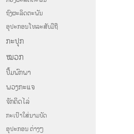
ຖົງຜະລິດຕະພັນ
ອຸປະກອນໂທລະສັບ
ມືຖື
ກະປຸກ
ໝວກ
ປື້ມພົກພາ
ພວງກະແຈ
ຈັກຄິດໄລ່
ກະເປົາໃສ່ນາມບັດ
ອຸປະກອນ ຕ່າງໆ