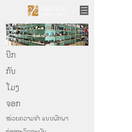
ສີນຄ້າສັ່ງເຮັດ
ຈອກ
ບີກ
ກັບ
ໂມງ
ຈອກ
ໜ່ວຍຄວາມຈຳ ແບບພົກພາ
ກ່ອງຜະລິດຕະພັນ