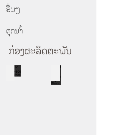
ອື່ນໆ
ຕຸກນ້ຳ
ກ່ອງຜະລິດຕະພັນ
Set A 32HB+300 (stainless)
Set A 50 HA+36 (Light Blue)