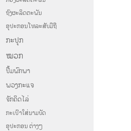
ຖົງຜະລິດຕະພັນ
ອຸປະກອນໂທລະສັບ
ມືຖື
ກະປຸກ
ໝວກ
ປື້ມພົກພາ
ພວງກະແຈ
ຈັກຄິດໄລ່
ກະເປົາໃສ່ນາມບັດ
ອຸປະກອນ ຕ່າງໆ