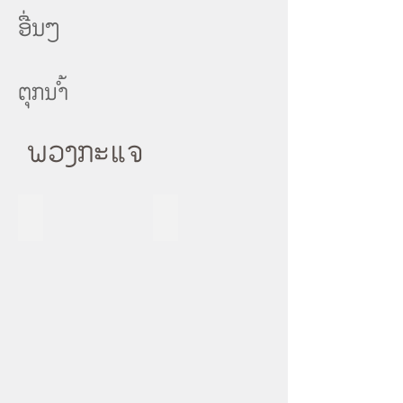
ອື່ນໆ
ຕຸກນ້ຳ
ພວງກະແຈ
E524
E-510