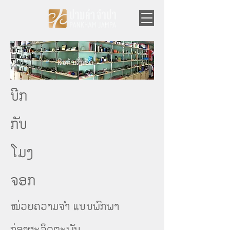
ສີນຄ້າສັ່ງເຮັດ
ຈອກ
ບີກ
ກັບ
ໂມງ
ຈອກ
ໜ່ວຍຄວາມຈຳ ແບບພົກພາ
ກ່ອງຜະລິດຕະພັນ