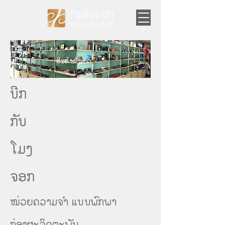
ສີນຄ້າສັ່ງເຮັດ
ຈອກ
ບີກ
ກັບ
ໂມງ
ຈອກ
ໜ່ວຍຄວາມຈຳ ແບບພົກພາ
ກ່ອງຜະລິດຕະພັນ