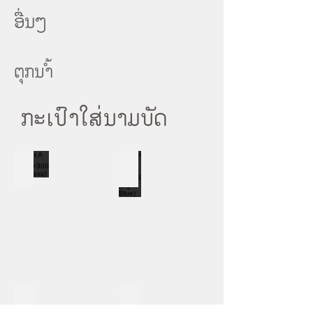
ອື່ນໆ
ຕຸກນ້ຳ
ກະເປົາໃສ່ນາມບັດ
Set A 32HB+300 (stainless)
Set A 50 HA+36 (Light Blue)
Set A 350 GS
Set A 350 SC