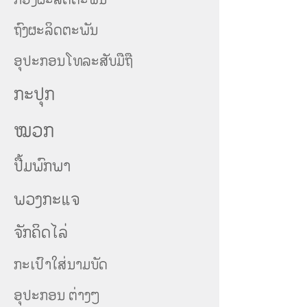
ຖົງຜະລິດຕະພັນ
ອຸປະກອນໂທລະສັບ
ມືຖື
ກະປຸກ
ໝວກ
ປື້ມພົກພາ
ພວງກະແຈ
ຈັກຄິດໄລ່
ກະເປົາໃສ່ນາມບັດ
ອຸປະກອນ ຕ່າງໆ