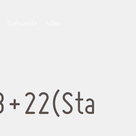
ຕິດ​ຕໍ່​ພວກ​ເຮົາ
ບລັອກ
B+22(Sta