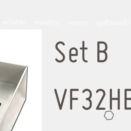
ຫນ້າທໍາອິດ
ການບໍລິການ
ລາຍການ
ກ່ຽວ​ກັບ​ພວກ​ເຮົາ
Set B
VF32H