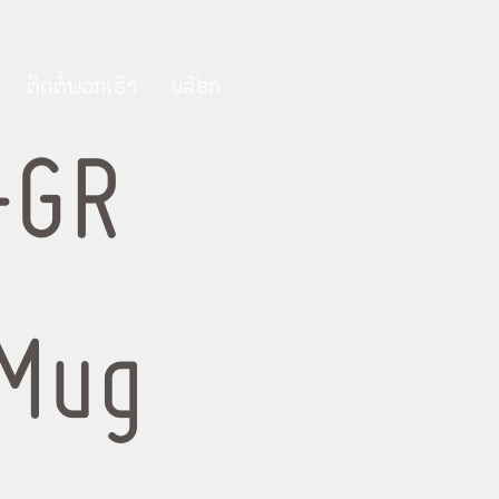
ຕິດ​ຕໍ່​ພວກ​ເຮົາ
ບລັອກ
-GR
Mug