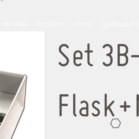
ຫນ້າທໍາອິດ
ການບໍລິການ
ລາຍການ
ກ່ຽວ​ກັບ​ພວກ​ເຮົາ
Set 3B
Flask+